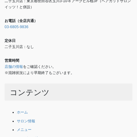
二子玉川店：東京都世田谷区玉川3-10-8 アークビル植3F（ヘアカットサロン
イッツ！と併設）
お電話（全店共通）
03-6805-9836
定休日
二子玉川店：なし
営業時間
店舗の情報
をご確認ください。
※混雑状況により早期終了もございます。
コンテンツ
ホーム
サロン情報
メニュー