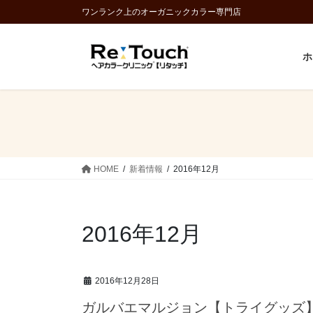
コ
ナ
ワンランク上のオーガニックカラー専門店
ン
ビ
テ
ゲ
ホ
ン
ー
ツ
シ
に
ョ
移
ン
動
に
移
動
HOME
新着情報
2016年12月
2016年12月
2016年12月28日
ガルバエマルジョン【トライグッズ