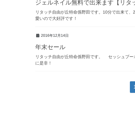
ジェルネイル無料で出来ます【リタ
リタッチ自由が丘特命係野田です。10分で出来て、
愛いので大好評です！
2016年12月14日
年末セール
リタッチ自由が丘特命係野田です。 セッシュブーオ
に是非！
投
稿
ナ
ビ
ゲ