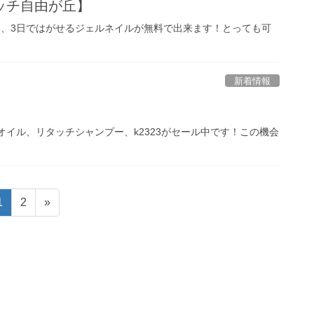
ッチ自由が丘】
2、3日ではがせるジェルネイルが無料で出来ます！とっても可
新着情報
イル、リタッチシャンプー、k2323がセール中です！この機会
ペ
ペ
1
2
»
ー
ー
ジ
ジ