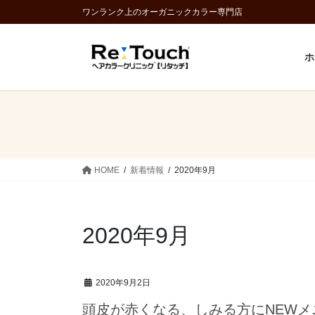
コ
ナ
ワンランク上のオーガニックカラー専門店
ン
ビ
テ
ゲ
ホ
ン
ー
ツ
シ
に
ョ
移
ン
動
に
移
動
HOME
新着情報
2020年9月
2020年9月
2020年9月2日
頭皮が赤くなる、しみる方にNEWメ