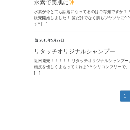
水素で美肌に
水素が今とても話題になってるのはご存知ですか？
販売開始しました！ 髪だけでなく肌もツヤツヤに^ 
す^ […]
2015年5月29日
リタッチオリジナルシャンプー
近日発売！！！！！ リタッチオリジナルシャンプー
頭皮を優しくまもってくれま^ ^ シリコンフリーで
[…]
投
ペ
1
稿
ー
ジ
ナ
ビ