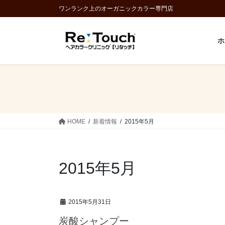
コ
ナ
ワンランク上のオーガニックカラー専門店
ン
ビ
テ
ゲ
ホ
ン
ー
ツ
シ
に
ョ
移
ン
動
に
移
動
HOME
新着情報
2015年5月
2015年5月
2015年5月31日
炭酸シャンプー