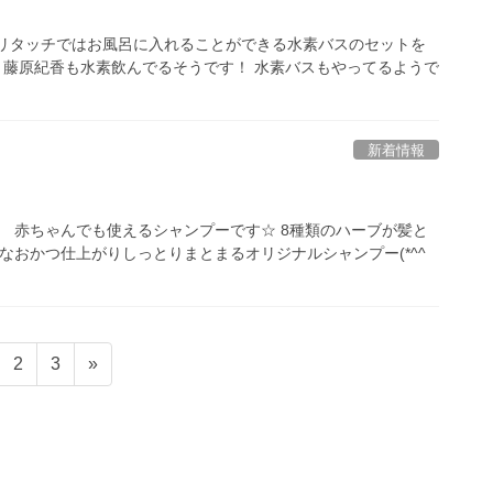
 リタッチではお風呂に入れることができる水素バスのセットを
^ 藤原紀香も水素飲んでるそうです！ 水素バスもやってるようで
新着情報
。 赤ちゃんでも使えるシャンプーです☆ 8種類のハーブが髪と
、なおかつ仕上がりしっとりまとまるオリジナルシャンプー(*^^
ペ
ペ
2
3
»
ー
ー
ジ
ジ