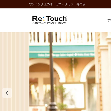
コ
ナ
ワンランク上のオーガニックカラー専門店
ン
ビ
テ
ゲ
ホ
ン
ー
ツ
シ
に
ョ
移
ン
動
に
移
動