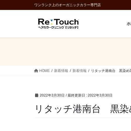
コ
ナ
ワンランク上のオーガニックカラー専門店
ン
ビ
テ
ゲ
ホ
ン
ー
ツ
シ
に
ョ
移
ン
動
に
移
動
HOME
新着情報
新着情報
リタッチ港南台 黒染め
2022年3月30日
/ 最終更新日 :
2022年3月30日
リタッチ港南台 黒染