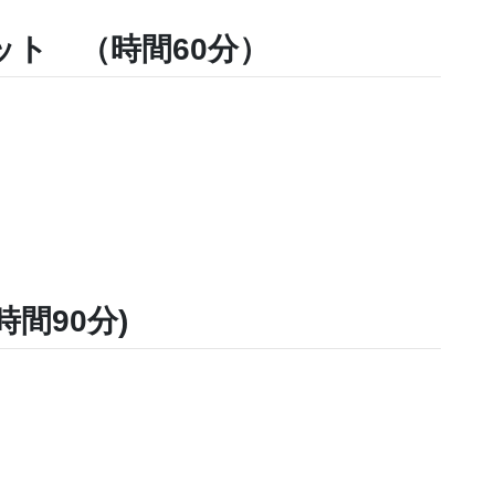
ト （時間60分）
間90分)