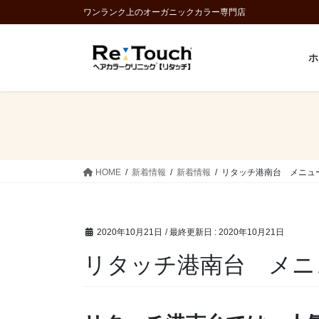
コ
ナ
ワンランク上のオーガニックカラー専門店
ン
ビ
テ
ゲ
ホ
ン
ー
ツ
シ
に
ョ
移
ン
動
に
移
動
HOME
新着情報
新着情報
リタッチ港南台 メニュ
2020年10月21日
/ 最終更新日 :
2020年10月21日
リタッチ港南台 メニ