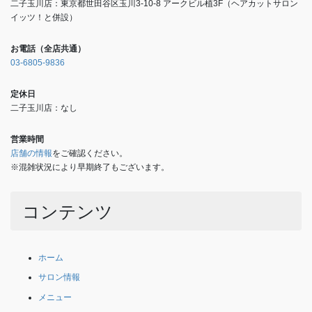
二子玉川店：東京都世田谷区玉川3-10-8 アークビル植3F（ヘアカットサロン
イッツ！と併設）
お電話（全店共通）
03-6805-9836
定休日
二子玉川店：なし
営業時間
店舗の情報
をご確認ください。
※混雑状況により早期終了もございます。
コンテンツ
ホーム
サロン情報
メニュー