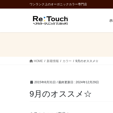
コ
ナ
ワンランク上のオーガニックカラー専門店
ン
ビ
テ
ゲ
ホ
ン
ー
ツ
シ
に
ョ
移
ン
動
に
移
動
HOME
新着情報
カラー
9月のオススメ☆
2015年8月31日
/ 最終更新日 :
2024年12月29日
9月のオススメ☆