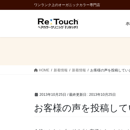
コ
ナ
ワンランク上のオーガニックカラー専門店
ン
ビ
テ
ゲ
ホ
ン
ー
ツ
シ
に
ョ
移
ン
動
に
移
動
HOME
新着情報
新着情報
お客様の声を投稿してい
2013年10月25日
/ 最終更新日 :
2013年10月25日
お客様の声を投稿して