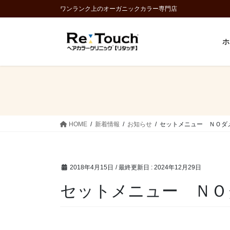
コ
ナ
ワンランク上のオーガニックカラー専門店
ン
ビ
テ
ゲ
ホ
ン
ー
ツ
シ
に
ョ
移
ン
動
に
移
動
HOME
新着情報
お知らせ
セットメニュー ＮＯダ
2018年4月15日
/ 最終更新日 :
2024年12月29日
セットメニュー ＮＯ