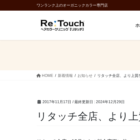
コ
ナ
ワンランク上のオーガニックカラー専門店
ン
ビ
テ
ゲ
ホ
ン
ー
ツ
シ
に
ョ
移
ン
動
に
移
動
HOME
新着情報
お知らせ
リタッチ全店、より上質
2017年11月17日
/ 最終更新日 :
2024年12月29日
リタッチ全店、より上