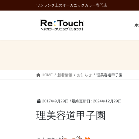
コ
ナ
ワンランク上のオーガニックカラー専門店
ン
ビ
テ
ゲ
ホ
ン
ー
ツ
シ
に
ョ
移
ン
動
に
移
動
HOME
新着情報
お知らせ
理美容道甲子園
2017年9月29日
/ 最終更新日 :
2024年12月29日
理美容道甲子園