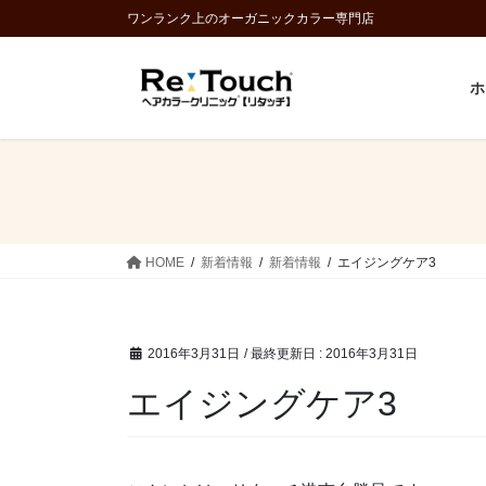
コ
ナ
ワンランク上のオーガニックカラー専門店
ン
ビ
テ
ゲ
ホ
ン
ー
ツ
シ
に
ョ
移
ン
動
に
移
動
HOME
新着情報
新着情報
エイジングケア3
2016年3月31日
/ 最終更新日 :
2016年3月31日
エイジングケア3